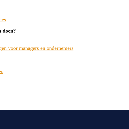
sies
.
en doen?
gen voor managers en ondernemers
r.