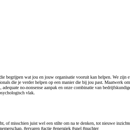
ie begrijpen wat jou en jouw organisatie vooruit kan helpen. We zijn er
sionals die je verder helpen op een manier die bij jou past. Maatwerk 
d, adequate no-nonsense aanpak en onze combinatie van bedrijfskundig
psychologisch vlak.
t, of misschien juist wel een stilte om na te denken, tot nieuwe inzicht
rnemerschap. #ervaren #actie #energiek #snel #nuchter