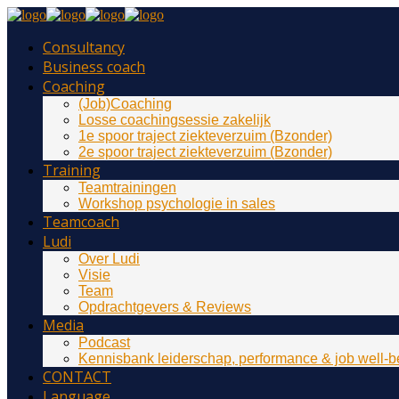
Consultancy
Business coach
Coaching
(Job)Coaching
Losse coachingsessie zakelijk
1e spoor traject ziekteverzuim (Bzonder)
2e spoor traject ziekteverzuim (Bzonder)
Training
Teamtrainingen
Workshop psychologie in sales
Teamcoach
Ludi
Over Ludi
Visie
Team
Opdrachtgevers & Reviews
Media
Podcast
Kennisbank leiderschap, performance & job well-b
CONTACT
Language