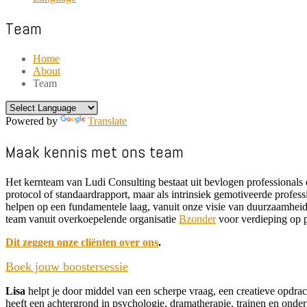
Team
Home
About
Team
Powered by
Translate
Maak kennis met ons team
Het kernteam van Ludi Consulting bestaat uit bevlogen professionals d
protocol of standaardrapport, maar als intrinsiek gemotiveerde profes
helpen op een fundamentele laag, vanuit onze visie van duurzaamhei
team vanuit overkoepelende organisatie
Bzonder
voor verdieping op 
Dit zeggen onze cliënten over ons
.
Boek jouw boostersessie
Lisa
helpt je door middel van een scherpe vraag, een creatieve opdrach
heeft een achtergrond in psychologie, dramatherapie, trainen en onde