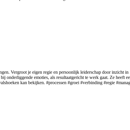
singen. Vergroot je eigen regie en persoonlijk leiderschap door inzicht in
t bij onderliggende emoties, als resultaatgericht te werk gaat. Ze heef
valshoeken kan bekijken. #processen #groei #verbinding #regie #mana