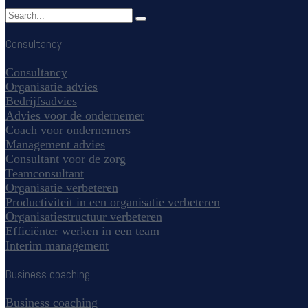
Consultancy
Consultancy
Organisatie advies
Bedrijfsadvies
Advies voor de ondernemer
Coach voor ondernemers
Management advies
Consultant voor de zorg
Teamconsultant
Organisatie verbeteren
Productiviteit in een organisatie verbeteren
Organisatiestructuur verbeteren
Efficiënter werken in een team
Interim management
Business coaching
Business coaching