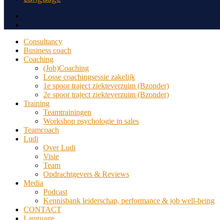
Consultancy
Business coach
Coaching
(Job)Coaching
Losse coachingsessie zakelijk
1e spoor traject ziekteverzuim (Bzonder)
2e spoor traject ziekteverzuim (Bzonder)
Training
Teamtrainingen
Workshop psychologie in sales
Teamcoach
Ludi
Over Ludi
Visie
Team
Opdrachtgevers & Reviews
Media
Podcast
Kennisbank leiderschap, performance & job well-being
CONTACT
Language